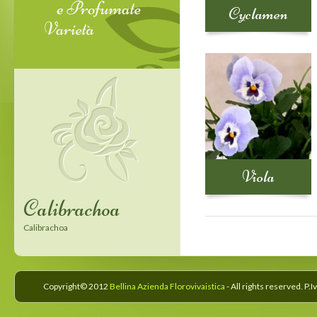
Cyclamen
Viola
Calibrachoa
Confetti Garden
Calibrachoa
Confetti Garden
Copyright© 2012
Bellina Azienda Florovivaistica
- All rights reserved. P